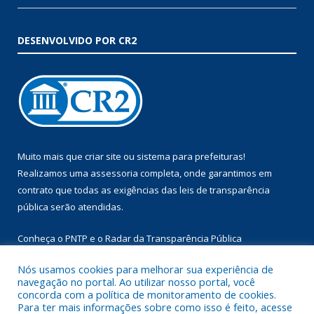
DESENVOLVIDO POR CR2
Muito mais que
criar site
ou
sistema para prefeituras
!
Realizamos uma
assessoria
completa, onde garantimos em
contrato que todas as exigências das
leis de transparência
pública
serão atendidas.
Conheça o
PNTP
e o
Radar da Transparência Pública
Nós usamos cookies para melhorar sua experiência de
navegação no portal. Ao utilizar nosso portal, você
concorda com a política de monitoramento de cookies.
Para ter mais informações sobre como isso é feito, acesse
Todos os direitos reservados a Prefeitura Municipal de Augusto