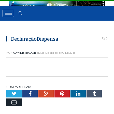
DeclaraçãoDispensa
0
POR
ADMINISTRADOR
EM
28 DE SETEMBRO DE 2018
COMPARTILHAR:
Twitter
Facebook
Google+
Pinterest
LinkedIn
Tumbl
Email