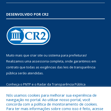
DESENVOLVIDO POR CR2
Muito mais que
criar site
ou
sistema para prefeituras
!
Realizamos uma
assessoria
completa, onde garantimos em
contrato que todas as exigências das
leis de transparência
pública
serão atendidas.
Conheça o
PNTP
e o
Radar da Transparência Pública
Nós usamos cookies para melhorar sua experiência de
navegação no portal. Ao utilizar nosso portal, você
concorda com a política de monitoramento de cookies.
Para ter mais informações sobre como isso é feito, acesse
Todos os direitos reservados a Prefeitura Municipal de Augusto