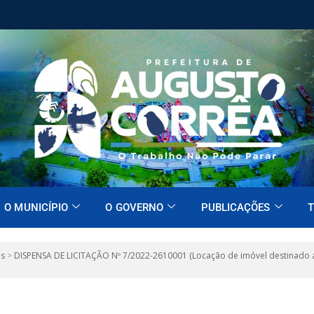
O MUNICÍPIO
O GOVERNO
PUBLICAÇÕES
T
es
>
DISPENSA DE LICITAÇÃO Nº 7/2022-2610001 (Locação de imóvel destinado a