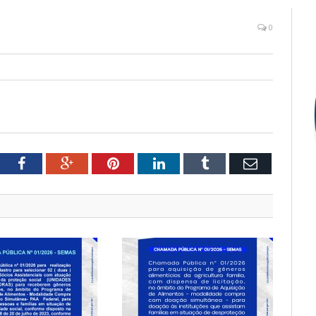
0
witter
Facebook
Google+
Pinterest
LinkedIn
Tumblr
Email