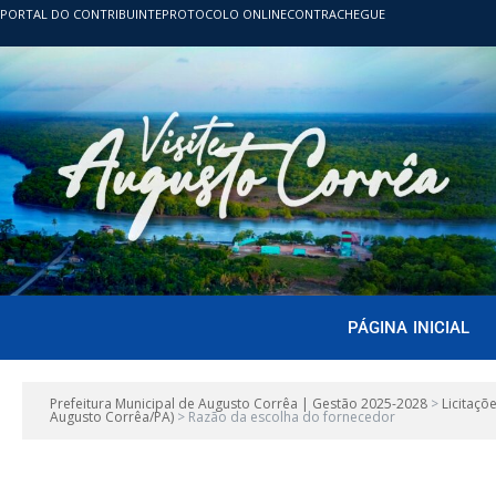
PORTAL DO CONTRIBUINTE
PROTOCOLO ONLINE
CONTRACHEGUE
PÁGINA INICIAL
Prefeitura Municipal de Augusto Corrêa | Gestão 2025-2028
>
Licitaçõ
Augusto Corrêa/PA)
>
Razão da escolha do fornecedor