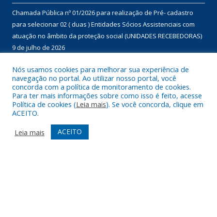
Chamada Pública nº 01/2026 para realização de Pré- cadastro
para selecionar 02 ( duas ) Entidades Sócios Assistenciais com
atuação no âmbito da proteção social (UNIDADES RECEBEDORAS)
9 de julho de 2026
Chamada Pública nº 01/2026 para aquisição de gêneros
Nós usamos cookies para melhorar sua experiência de
navegação no portal. Ao utilizar nosso portal, você
alimentícios da agricultura familiar, com dispensa de licitação, no
concorda com a política de monitoramento de cookies.
âmbito do Programa de Aquisição de Alimentos – modalidade
Para ter mais informações sobre como isso é feito, acesse
compra com doação simultânea – para doação às instituições
Política de cookies (
Leia mais
). Se você concorda, clique em
ACEITO.
que assistam famílias em situação de desproteção social e
insegurança alimentar, conforme disposto no Termo de Adesão
ACEITO
Leia mais
nº 01460/2022.
9 de julho de 2026
DESENVOLVIDO POR CR2