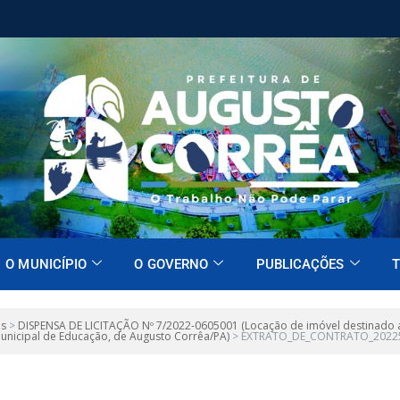
O MUNICÍPIO
O GOVERNO
PUBLICAÇÕES
T
es
>
DISPENSA DE LICITAÇÃO Nº 7/2022-0605001 (Locação de imóvel destinado a
 Municipal de Educação, de Augusto Corrêa/PA)
>
EXTRATO_DE_CONTRATO_2022