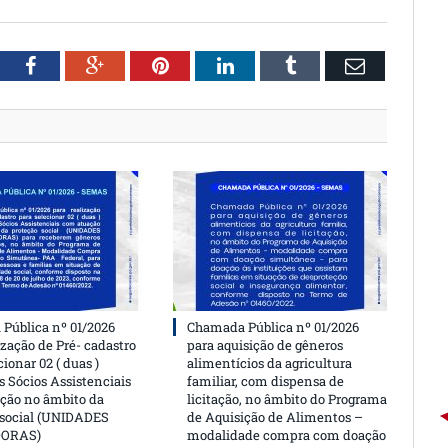
witter
Facebook
Google+
Pinterest
LinkedIn
Tumblr
Email
Pública nº 01/2026
Chamada Pública nº 01/2026
ização de Pré- cadastro
para aquisição de gêneros
cionar 02 ( duas )
alimentícios da agricultura
 Sócios Assistenciais
familiar, com dispensa de
ção no âmbito da
licitação, no âmbito do Programa
 social (UNIDADES
de Aquisição de Alimentos –
DORAS)
modalidade compra com doação