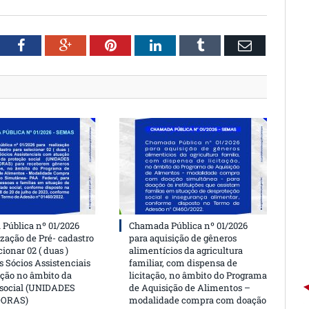
witter
Facebook
Google+
Pinterest
LinkedIn
Tumblr
Email
Pública nº 01/2026
Chamada Pública nº 01/2026
ização de Pré- cadastro
para aquisição de gêneros
cionar 02 ( duas )
alimentícios da agricultura
 Sócios Assistenciais
familiar, com dispensa de
ção no âmbito da
licitação, no âmbito do Programa
 social (UNIDADES
de Aquisição de Alimentos –
DORAS)
modalidade compra com doação