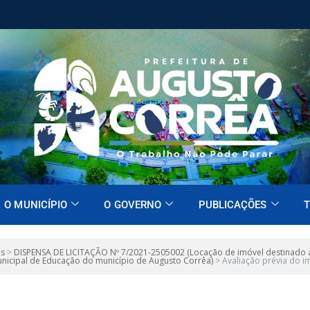
O MUNICÍPIO
O GOVERNO
PUBLICAÇÕES
T
es
>
DISPENSA DE LICITAÇÃO Nº 7/2021-2505002 (Locação de imóvel destinado ao
unicipal de Educação do município de Augusto Corrêa)
>
Avaliação prévia do i