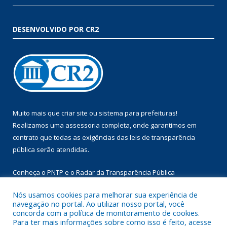
DESENVOLVIDO POR CR2
Muito mais que
criar site
ou
sistema para prefeituras
!
Realizamos uma
assessoria
completa, onde garantimos em
contrato que todas as exigências das
leis de transparência
pública
serão atendidas.
Conheça o
PNTP
e o
Radar da Transparência Pública
Nós usamos cookies para melhorar sua experiência de
navegação no portal. Ao utilizar nosso portal, você
concorda com a política de monitoramento de cookies.
Para ter mais informações sobre como isso é feito, acesse
Todos os direitos reservados a Prefeitura Municipal de Augusto