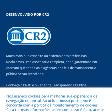
DESENVOLVIDO POR CR2
Muito mais que
criar site
ou
sistema para prefeituras
!
Realizamos uma
assessoria
completa, onde garantimos em
contrato que todas as exigências das
leis de transparência
pública
serão atendidas.
Conheça o
PNTP
e o
Radar da Transparência Pública
Nós usamos cookies para melhorar sua experiência de
navegação no portal. Ao utilizar nosso portal, você
concorda com a política de monitoramento de cookies.
Para ter mais informações sobre como isso é feito, acesse
Todos os direitos reservados a Prefeitura Municipal de Augusto