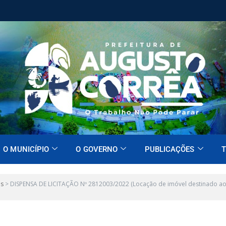
O MUNICÍPIO
O GOVERNO
PUBLICAÇÕES
T
es
>
DISPENSA DE LICITAÇÃO Nº 2812003/2022 (Locação de imóvel destinado ao