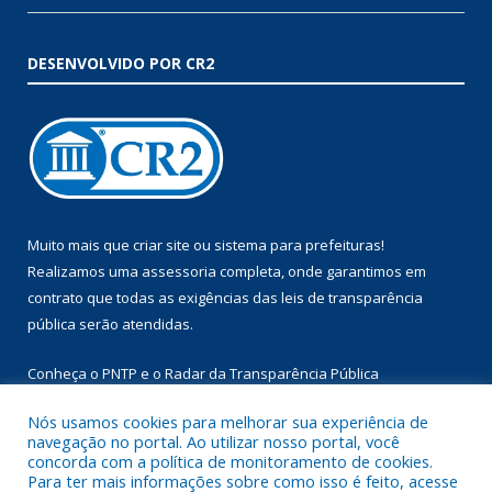
DESENVOLVIDO POR CR2
Muito mais que
criar site
ou
sistema para prefeituras
!
Realizamos uma
assessoria
completa, onde garantimos em
contrato que todas as exigências das
leis de transparência
pública
serão atendidas.
Conheça o
PNTP
e o
Radar da Transparência Pública
Nós usamos cookies para melhorar sua experiência de
navegação no portal. Ao utilizar nosso portal, você
concorda com a política de monitoramento de cookies.
Para ter mais informações sobre como isso é feito, acesse
Todos os direitos reservados a Prefeitura Municipal de Augusto