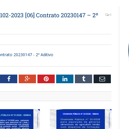
102-2023 [06] Contrato 20230147 – 2º
0
ntrato 20230147 - 2º Aditivo
witter
Facebook
Google+
Pinterest
LinkedIn
Tumblr
Email