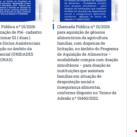
Pública nº 01/2026
Chamada Pública nº 01/2026
ização de Pré- cadastro
para aquisição de gêneros
cionar 02 ( duas )
alimentícios da agricultura
 Sócios Assistenciais
familiar, com dispensa de
ção no âmbito da
licitação, no âmbito do Programa
 social (UNIDADES
de Aquisição de Alimentos –
DORAS)
modalidade compra com doação
simultânea – para doação às
instituições que assistam
famílias em situação de
desproteção social e
insegurança alimentar,
conforme disposto no Termo de
Adesão nº 01460/2022.