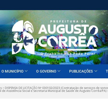
O MUNICÍPIO
O GOVERNO
PUBLICAÇÕES
T
es
>
DISPENSA DE LICITAÇÃO Nº 030102/2023 (Contratação de serviços de sonor
 de Assistência Social e Secretaria Municipal de Saúde de Augusto Corrêa/PA)