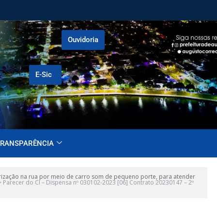
Ouvidoria
E-Sic
RANSPARÊNCIA
ização na rua por meio de carro som de pequeno porte, para atender
>
Parecer do CI – Dispensa nº 030102-2023 [06] Contrato 20230147 – 2º