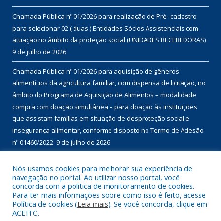
ÚLTIMAS PUBLICAÇÕES
EDITAL DE CHAMAMENTO PÚBLICO Nº 01/2026 – MULTILINGUAGEM
SELEÇÃO DE PROJETOS PARA FIRMAR TERMO DE EXECUÇÃO
CULTURAL COM RECURSOS DA POLÍTICA NACIONAL ALDIR BLANC
DE FOMENTO À CULTURA – PNAB (LEI Nº 14.399/2022)
13 de julho de
2026
Chamada Pública nº 01/2026 para realização de Pré- cadastro
para selecionar 02 ( duas ) Entidades Sócios Assistenciais com
atuação no âmbito da proteção social (UNIDADES RECEBEDORAS)
9 de julho de 2026
Chamada Pública nº 01/2026 para aquisição de gêneros
Nós usamos cookies para melhorar sua experiência de
navegação no portal. Ao utilizar nosso portal, você
alimentícios da agricultura familiar, com dispensa de licitação, no
concorda com a política de monitoramento de cookies.
âmbito do Programa de Aquisição de Alimentos – modalidade
Para ter mais informações sobre como isso é feito, acesse
compra com doação simultânea – para doação às instituições
Política de cookies (
Leia mais
). Se você concorda, clique em
ACEITO.
que assistam famílias em situação de desproteção social e