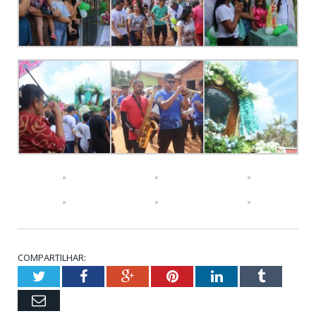
COMPARTILHAR:
Twitter
Facebook
Google+
Pinterest
LinkedIn
Tumbl
Email