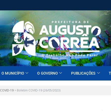
O MUNICÍPIO
O GOVERNO
PUBLICAÇÕES
T
 COVID-19
>
Boletim COVID-19 (26/05/2023)