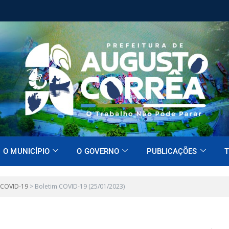
O MUNICÍPIO
O GOVERNO
PUBLICAÇÕES
T
 COVID-19
>
Boletim COVID-19 (25/01/2023)