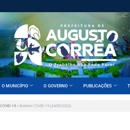
O MUNICÍPIO
O GOVERNO
PUBLICAÇÕES
T
 COVID-19
>
Boletim COVID-19 (24/05/2022)