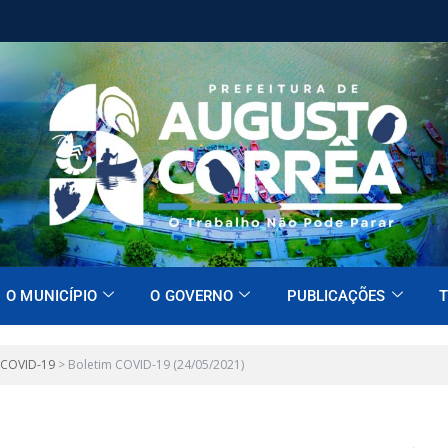
O MUNICÍPIO
O GOVERNO
PUBLICAÇÕES
T
 COVID-19
>
Boletim COVID-19 (24/05/2021)