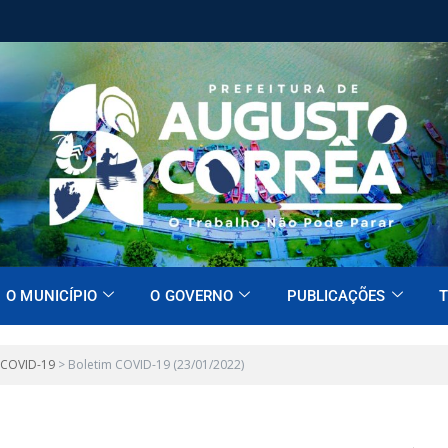
O MUNICÍPIO
O GOVERNO
PUBLICAÇÕES
T
 COVID-19
>
Boletim COVID-19 (23/01/2022)