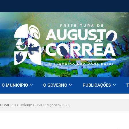
O MUNICÍPIO
O GOVERNO
PUBLICAÇÕES
T
 COVID-19
>
Boletim COVID-19 (22/05/2023)