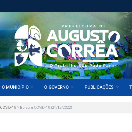
O MUNICÍPIO
O GOVERNO
PUBLICAÇÕES
T
 COVID-19
>
Boletim COVID-19 (21/12/2022)