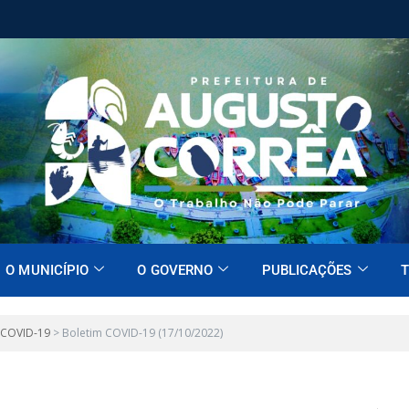
O MUNICÍPIO
O GOVERNO
PUBLICAÇÕES
T
 COVID-19
>
Boletim COVID-19 (17/10/2022)