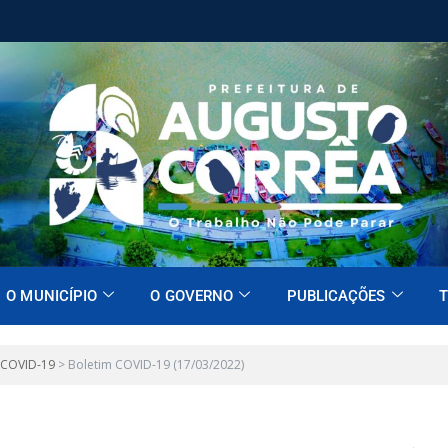
O MUNICÍPIO
O GOVERNO
PUBLICAÇÕES
T
 COVID-19
>
Boletim COVID-19 (17/03/2022)