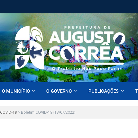
O MUNICÍPIO
O GOVERNO
PUBLICAÇÕES
T
 COVID-19
>
Boletim COVID-19 (13/07/2022)