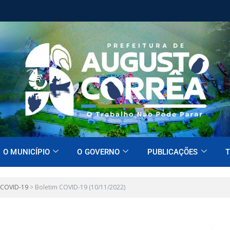
O MUNICÍPIO
O GOVERNO
PUBLICAÇÕES
T
 COVID-19
>
Boletim COVID-19 (10/11/2022)