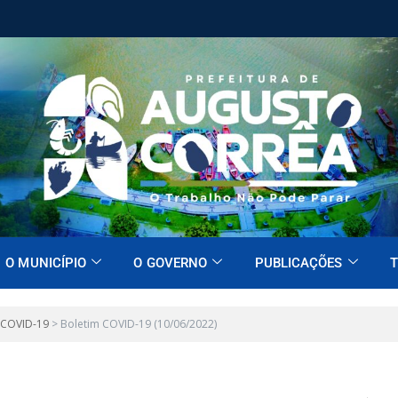
O MUNICÍPIO
O GOVERNO
PUBLICAÇÕES
T
 COVID-19
>
Boletim COVID-19 (10/06/2022)