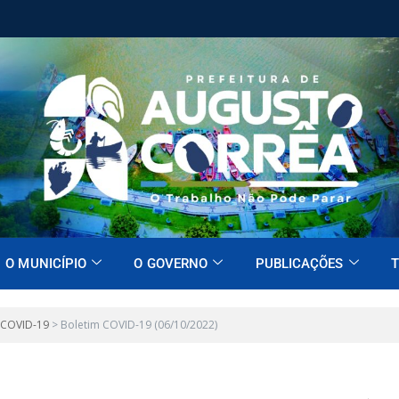
O MUNICÍPIO
O GOVERNO
PUBLICAÇÕES
T
 COVID-19
>
Boletim COVID-19 (06/10/2022)