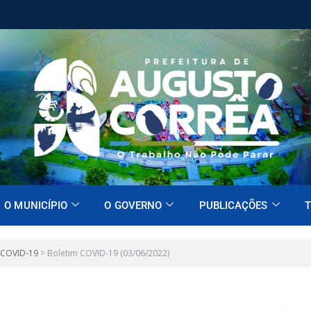
O MUNICÍPIO
O GOVERNO
PUBLICAÇÕES
T
 COVID-19
>
Boletim COVID-19 (03/06/2022)