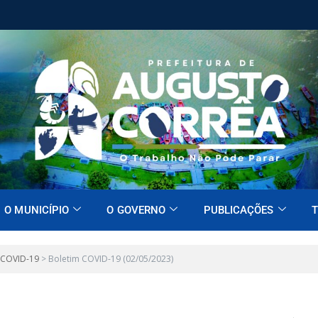
O MUNICÍPIO
O GOVERNO
PUBLICAÇÕES
T
 COVID-19
>
Boletim COVID-19 (02/05/2023)