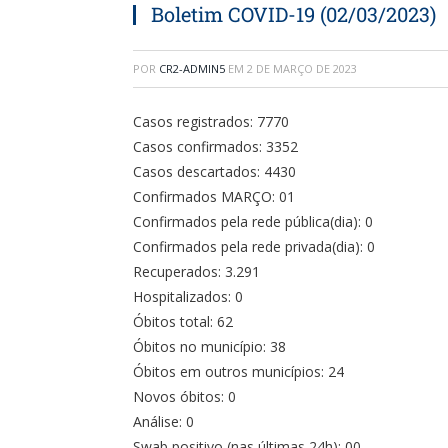
Boletim COVID-19 (02/03/2023)
POR
CR2-ADMIN5
EM
2 DE MARÇO DE 2023
Casos registrados: 7770
Casos confirmados: 3352
Casos descartados: 4430
Confirmados MARÇO: 01
Confirmados pela rede pública(dia): 0
Confirmados pela rede privada(dia): 0
Recuperados: 3.291
Hospitalizados: 0
Óbitos total: 62
Óbitos no município: 38
Óbitos em outros municípios: 24
Novos óbitos: 0
Análise: 0
Swab positivo (nas últimas 24h): 00