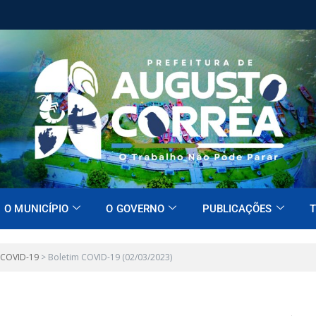
O MUNICÍPIO
O GOVERNO
PUBLICAÇÕES
T
 COVID-19
>
Boletim COVID-19 (02/03/2023)