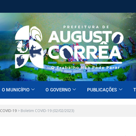
O MUNICÍPIO
O GOVERNO
PUBLICAÇÕES
T
 COVID-19
>
Boletim COVID-19 (02/02/2023)