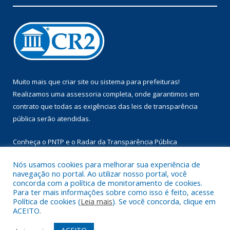
Muito mais que
criar site
ou
sistema para prefeituras
!
Realizamos uma
assessoria
completa, onde garantimos em
contrato que todas as exigências das
leis de transparência
pública
serão atendidas.
Conheça o
PNTP
e o
Radar da Transparência Pública
Nós usamos cookies para melhorar sua experiência de
navegação no portal. Ao utilizar nosso portal, você
concorda com a política de monitoramento de cookies.
Para ter mais informações sobre como isso é feito, acesse
Todos os direitos reservados a Prefeitura Municipal de Augusto
Política de cookies (
Leia mais
). Se você concorda, clique em
Corrêa.
ACEITO.
Mapa do Site
Acessar Área Administrativa