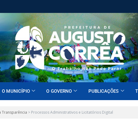
O MUNICÍPIO
O GOVERNO
PUBLICAÇÕES
T
a Transparência
>
Processos Administrativos e Licitatórios Digital