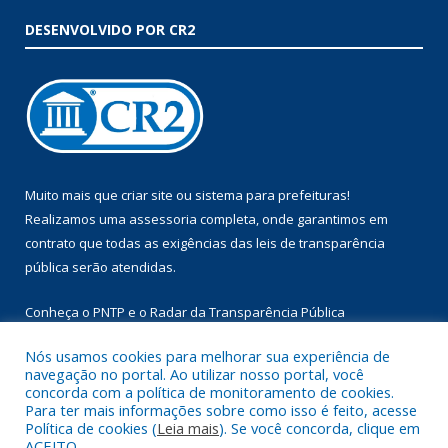
DESENVOLVIDO POR CR2
Muito mais que
criar site
ou
sistema para prefeituras
!
Realizamos uma
assessoria
completa, onde garantimos em
contrato que todas as exigências das
leis de transparência
pública
serão atendidas.
Conheça o
PNTP
e o
Radar da Transparência Pública
Nós usamos cookies para melhorar sua experiência de
navegação no portal. Ao utilizar nosso portal, você
concorda com a política de monitoramento de cookies.
Para ter mais informações sobre como isso é feito, acesse
Todos os direitos reservados a Prefeitura Municipal de Augusto
Política de cookies (
Leia mais
). Se você concorda, clique em
Corrêa.
ACEITO.