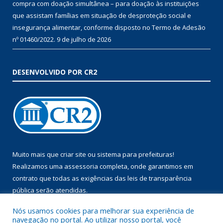
compra com doação simultânea – para doação às instituições
que assistam famílias em situação de desproteção social e
insegurança alimentar, conforme disposto no Termo de Adesão
nº 01460/2022.
9 de julho de 2026
DESENVOLVIDO POR CR2
Muito mais que
criar site
ou
sistema para prefeituras
!
Realizamos uma
assessoria
completa, onde garantimos em
contrato que todas as exigências das
leis de transparência
pública
serão atendidas.
Nós usamos cookies para melhorar sua experiência de
Conheça o
PNTP
e o
Radar da Transparência Pública
navegação no portal. Ao utilizar nosso portal, você