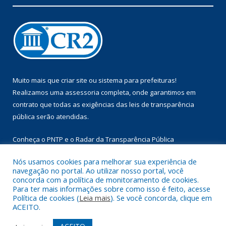
Muito mais que
criar site
ou
sistema para prefeituras
!
Realizamos uma
assessoria
completa, onde garantimos em
contrato que todas as exigências das
leis de transparência
pública
serão atendidas.
Conheça o
PNTP
e o
Radar da Transparência Pública
Nós usamos cookies para melhorar sua experiência de
navegação no portal. Ao utilizar nosso portal, você
concorda com a política de monitoramento de cookies.
Para ter mais informações sobre como isso é feito, acesse
Todos os direitos reservados a Prefeitura Municipal de Augusto
Política de cookies (
Leia mais
). Se você concorda, clique em
Corrêa.
ACEITO.
Mapa do Site
Acessar Área Administrativa