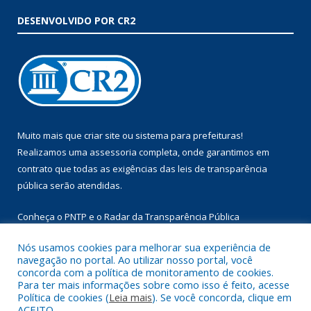
DESENVOLVIDO POR CR2
Muito mais que
criar site
ou
sistema para prefeituras
!
Realizamos uma
assessoria
completa, onde garantimos em
contrato que todas as exigências das
leis de transparência
pública
serão atendidas.
Conheça o
PNTP
e o
Radar da Transparência Pública
Nós usamos cookies para melhorar sua experiência de
navegação no portal. Ao utilizar nosso portal, você
concorda com a política de monitoramento de cookies.
Para ter mais informações sobre como isso é feito, acesse
Todos os direitos reservados a Prefeitura Municipal de Augusto
Política de cookies (
Leia mais
). Se você concorda, clique em
Corrêa.
ACEITO.