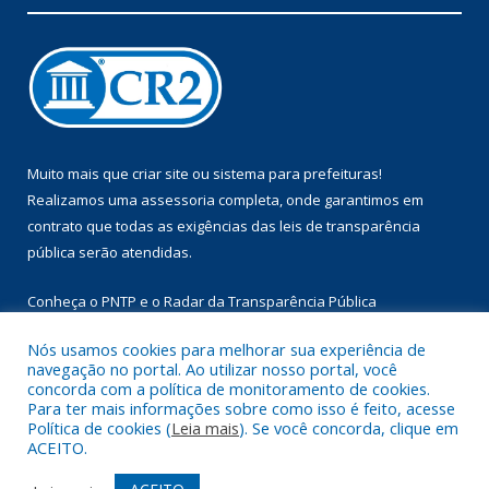
Muito mais que
criar site
ou
sistema para prefeituras
!
Realizamos uma
assessoria
completa, onde garantimos em
contrato que todas as exigências das
leis de transparência
pública
serão atendidas.
Conheça o
PNTP
e o
Radar da Transparência Pública
Nós usamos cookies para melhorar sua experiência de
navegação no portal. Ao utilizar nosso portal, você
concorda com a política de monitoramento de cookies.
Para ter mais informações sobre como isso é feito, acesse
Todos os direitos reservados a Prefeitura Municipal de Augusto
Política de cookies (
Leia mais
). Se você concorda, clique em
Corrêa.
ACEITO.
Mapa do Site
Acessar Área Administrativa