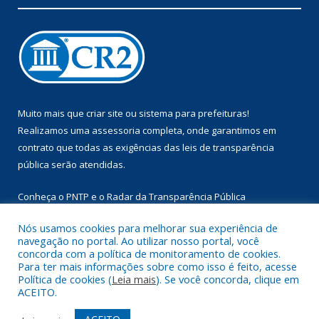
Muito mais que
criar site
ou
sistema para prefeituras
!
Realizamos uma
assessoria
completa, onde garantimos em
contrato que todas as exigências das
leis de transparência
pública
serão atendidas.
Conheça o
PNTP
e o
Radar da Transparência Pública
Nós usamos cookies para melhorar sua experiência de
navegação no portal. Ao utilizar nosso portal, você
concorda com a política de monitoramento de cookies.
Para ter mais informações sobre como isso é feito, acesse
Todos os direitos reservados a Prefeitura Municipal de Augusto
Política de cookies (
Leia mais
). Se você concorda, clique em
Corrêa.
ACEITO.
Mapa do Site
Acessar Área Administrativa