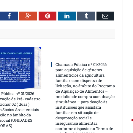
witter
Facebook
Google+
Pinterest
LinkedIn
Tumblr
Email
Chamada Pública nº 01/2026
para aquisição de gêneros
alimentícios da agricultura
familiar, com dispensa de
licitação, no âmbito do Programa
de Aquisição de Alimentos –
Pública nº 01/2026
modalidade compra com doação
ização de Pré- cadastro
simultânea – para doação às
cionar 02 ( duas )
instituições que assistam
 Sócios Assistenciais
famílias em situação de
ção no âmbito da
desproteção social e
 social (UNIDADES
insegurança alimentar,
DORAS)
conforme disposto no Termo de