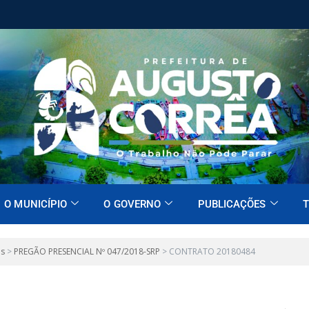
O MUNICÍPIO
O GOVERNO
PUBLICAÇÕES
T
es
>
PREGÃO PRESENCIAL Nº 047/2018-SRP
>
CONTRATO 20180484