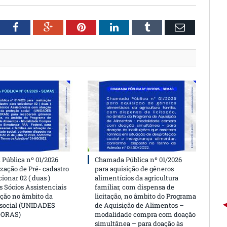
witter
Facebook
Google+
Pinterest
LinkedIn
Tumblr
Email
Pública nº 01/2026
Chamada Pública nº 01/2026
ização de Pré- cadastro
para aquisição de gêneros
cionar 02 ( duas )
alimentícios da agricultura
 Sócios Assistenciais
familiar, com dispensa de
ção no âmbito da
licitação, no âmbito do Programa
 social (UNIDADES
de Aquisição de Alimentos –
DORAS)
modalidade compra com doação
simultânea – para doação às