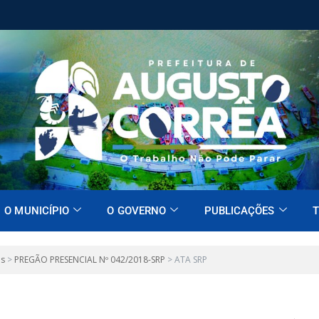
O MUNICÍPIO
O GOVERNO
PUBLICAÇÕES
T
es
>
PREGÃO PRESENCIAL Nº 042/2018-SRP
>
ATA SRP