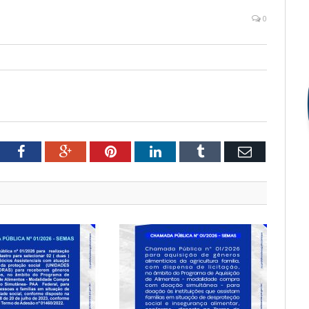
0
witter
Facebook
Google+
Pinterest
LinkedIn
Tumblr
Email