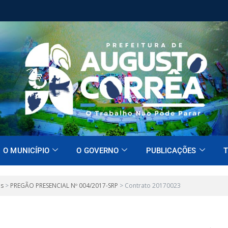
O MUNICÍPIO
O GOVERNO
PUBLICAÇÕES
T
es
>
PREGÃO PRESENCIAL Nº 004/2017-SRP
>
Contrato 20170023